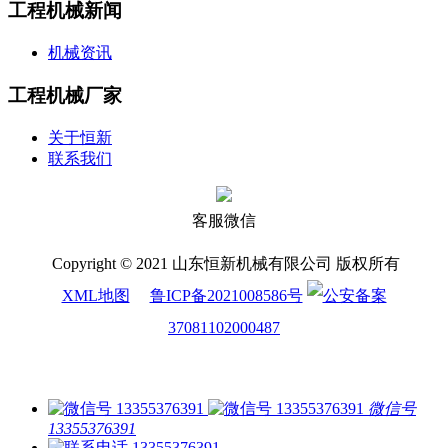
工程机械新闻
机械资讯
工程机械厂家
关于恒新
联系我们
客服微信
Copyright © 2021 山东恒新机械有限公司 版权所有
XML地图
鲁ICP备2021008586号
37081102000487
微信号
13355376391
13355376391