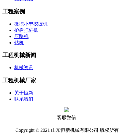
工程案例
微挖小型挖掘机
护栏打桩机
压路机
钻机
工程机械新闻
机械资讯
工程机械厂家
关于恒新
联系我们
客服微信
Copyright © 2021 山东恒新机械有限公司 版权所有