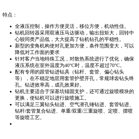
特点：
全液压控制，操作方便灵活，移位方便，机动性佳。
钻机回转器采用双液压马达驱动，输出扭矩大，回转中
心较同类产品低，大大提高了钻机钻孔的平稳性。
新型的变角机构使对孔更加方便，条件范围变大，可以
降低对工作面的要求
针对客户当地特殊工况，对散热系统进行了优化，确保
液压系统在室外温度为40°C时，温度不超过70°C。
配有专用的跟管钻进钻具（钻杆、套管、偏心钻头
等），在不稳定地层用套管护壁开孔，常规球齿钻头终
孔。钻进效率高，成孔效果好。
钻机主要适合于深基坑锚固支护，还可通过旋喷模块的
更换，使钻机可以进行旋喷施工。
可以满足三翼钻头钻进、空气潜孔锤钻进、套管钻进、
钻杆/套管复合钻进、单重/双重/三重旋喷、定喷、摆喷
等旋喷工艺。