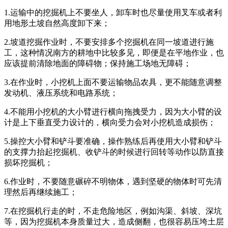
1.运输中的挖掘机上不要坐人，卸车时也尽量使用叉车或者利
用地形土坡自然高度卸下来；
2.坡道挖掘作业时，不要安排多个挖掘机在同一坡道进行施
工，这种情况南方的耕地中比较多见，即便是在平地作业，也
应该提前清除地面的障碍物；保持施工场地无障碍；
3.在作业时，小挖机上面不要运输物品农具，更不能随意调整
发动机、液压系统和电路系统；
4.不能用小挖机的大小臂进行横向拖拽受力，因为大小臂的设
计是上下垂直受力设计的，横向受力会对小挖机造成损伤；
5.操控大小臂和铲斗要准确，操作熟练后再使用大小臂和铲斗
的支撑力抬起挖掘机、收铲斗的时候进行回转等动作以防直接
损坏挖掘机；
6.作业时，不要随意碾碎不明物体，遇到坚硬的物体时可先清
理然后再继续施工；
7.在挖掘机行走的时，不走危险地区，例如沟渠、斜坡、深坑
等，因为挖掘机本身质量过大，造成侧翻，也很容易压垮土层